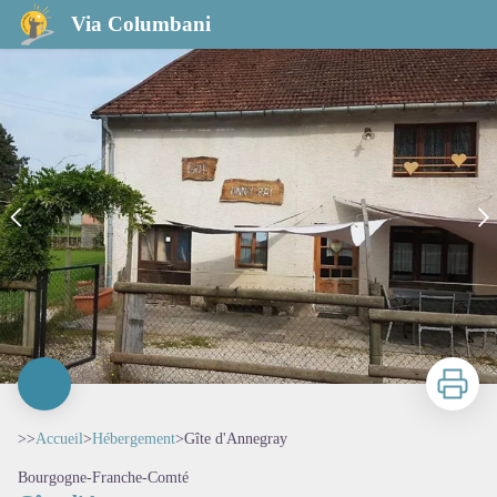
Gîte d'Annegray
Via Columbani
Imprimer
>>
Accueil
>
Hébergement
>
Gîte d'Annegray
Bourgogne-Franche-Comté