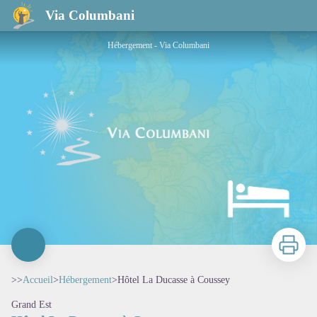
Hôtel La Ducasse à Coussey
Via Columbani
Hébergement - Via Columbani
Imprimer
>>
Accueil
>
Hébergement
>
Hôtel La Ducasse à Coussey
Grand Est