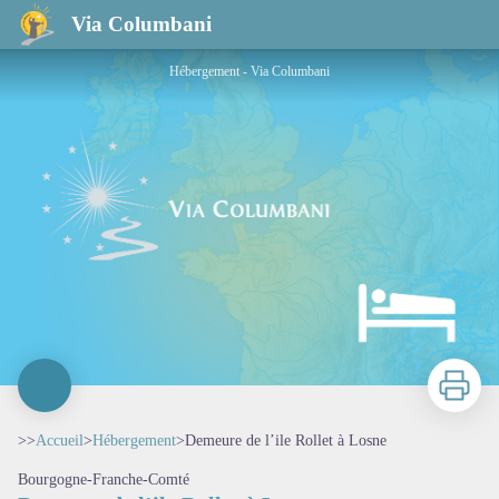
Demeure de l’ile Rollet à Losne
Via Columbani
Hébergement - Via Columbani
Imprimer
>>
Accueil
>
Hébergement
>
Demeure de l’ile Rollet à Losne
Bourgogne-Franche-Comté