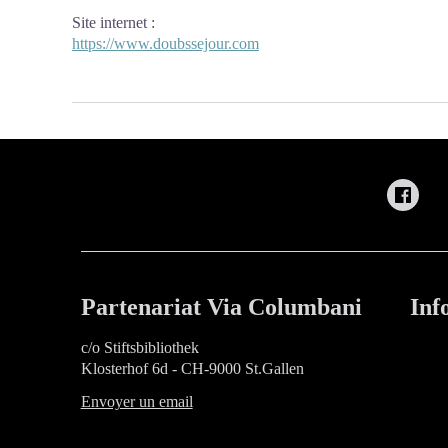
Site internet
:
https://www.doubssejour.com
Partenariat Via Columbani
Inf
c/o Stiftsbibliothek
Klosterhof 6d - CH-9000 St.Gallen
Envoyer un email