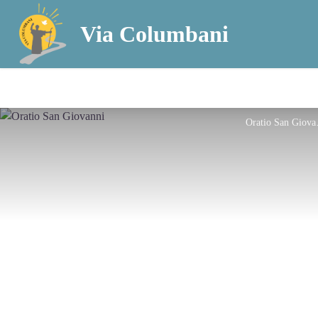
Via Columbani
Orat