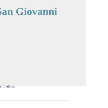
San Giovanni
image en plein écran
t matelas.