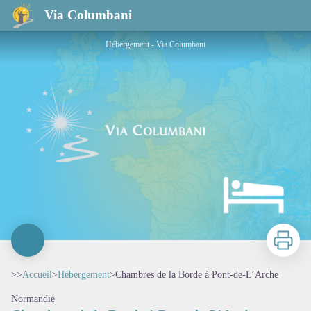
Chambres de la Borde à Pont-de-L’Arche
Via Columbani
Hébergement - Via Columbani
Imprimer
>>
Accueil
>
Hébergement
>
Chambres de la Borde à Pont-de-L’Arche
Normandie