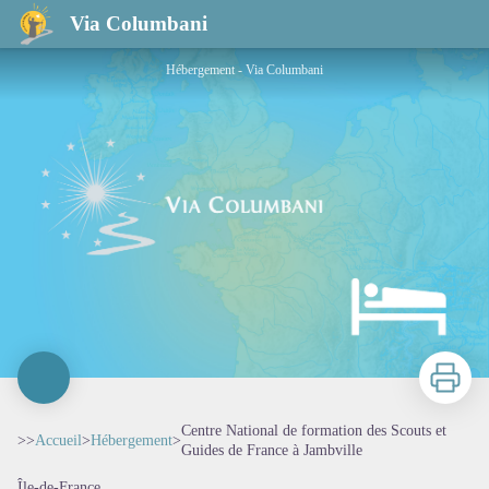
Centre National de formation des Scouts et Guides de France à Jambville
Via Columbani
Hébergement - Via Columbani
Imprimer
Centre National de formation des Scouts et
>>
Accueil
>
Hébergement
>
Guides de France à Jambville
Île-de-France