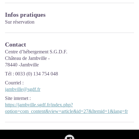
Infos pratiques
Sur réservation
Contact
Centre d’hébergement S.G.D.F.
Château de Jambville -
78440 -Jambville
Tél : 0033 (0) 134 754 048
Courriel
:
jambville@sgdf.fr
Site internet
:
https://jambville.sgdf.fr/index.php?
option=com_content&view=article&id=27&Itemid=1&lang=fr