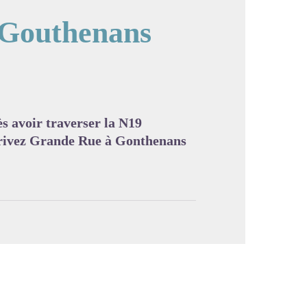
 Gouthenans
image en plein écran
ès avoir traverser la N19
arrivez Grande Rue à Gonthenans