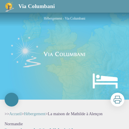
La maison de Mathilde à Alençon
Via Columbani
Hébergement - Via Columbani
Imprimer
>>
Accueil
>
Hébergement
>
La maison de Mathilde à Alençon
Normandie