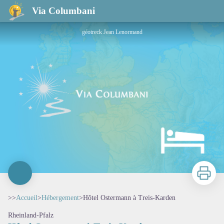
Hôtel Ostermann à Treis-Karden
Via Columbani
géotreck Jean Lenormand
Imprimer
>>
Accueil
>
Hébergement
>
Hôtel Ostermann à Treis-Karden
Rheinland-Pfalz