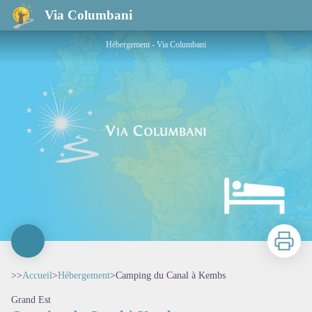
Camping du Canal à Kembs
Via Columbani
Hébergement - Via Columbani
Imprimer
>>
Accueil
>
Hébergement
>
Camping du Canal à Kembs
Grand Est