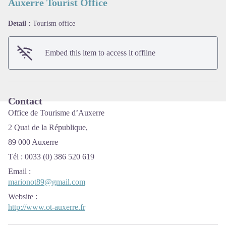
Auxerre Tourist Office
Detail :
Tourism office
View picture in full screen
Embed this item to access it offline
Contact
Office de Tourisme d’Auxerre
2 Quai de la République,
89 000 Auxerre
Tél : 0033 (0) 386 520 619
Email
:
marionot89@gmail.com
Website
:
http://www.ot-auxerre.fr