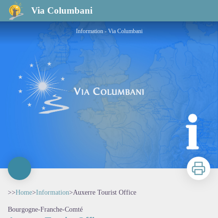
Auxerre Tourist Office
Via Columbani
Information - Via Columbani
Print
>>
Home
>
Information
>
Auxerre Tourist Office
Bourgogne-Franche-Comté