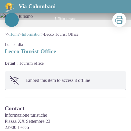
Lecco Tourist Office
Via Columbani
Print
Ufficio turismo
View picture in full screen
>>
Home
>
Information
>
Lecco Tourist Office
Lombardia
Lecco Tourist Office
Detail :
Tourism office
Embed this item to access it offline
Contact
Informazione turistiche
Piazza XX Settembre 23
23900 Lecco