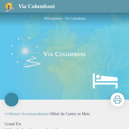
Hôtel du Centre in Metz
Via Columbani
Hébergement - Via Columbani
Print
>>
Home
>
Accommodation
>
Hôtel du Centre in Metz
Grand Est