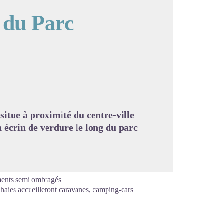
 du Parc
image en plein écran
itue à proximité du centre-ville
n écrin de verdure le long du parc
ments semi ombragés.
 haies accueilleront caravanes, camping-cars