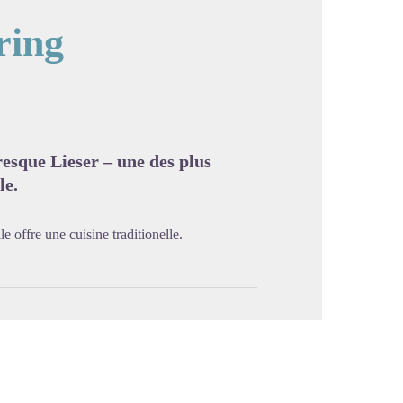
ring
image en plein écran
oresque Lieser – une des plus
le.
e offre une cuisine traditionelle.