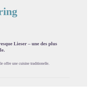
ring
image en plein écran
oresque Lieser – une des plus
le.
e offre une cuisine traditionelle.