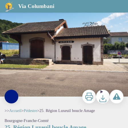
25. Région Luxeuil boucle Amage
Via Columbani
Imprimer
Télécharger
Signaler 
>>
Accueil
>
Pédestre
>
25. Région Luxeuil boucle Amage
Bourgogne-Franche-Comté
25. Région Luxeuil boucle Amage