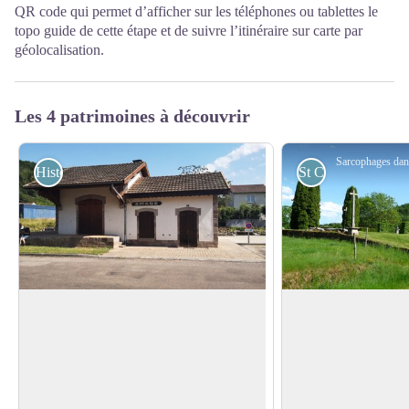
QR code qui permet d’afficher sur les téléphones ou tablettes le
topo guide de cette étape et de suivre l’itinéraire sur carte par
géolocalisation.
Les 4 patrimoines à découvrir
Historiques
St Colomban
Ancienne gare du Tacot
Le prieuré Saint-Je
Annegray
Les chemins de fer vicinaux de la Haute-
Saône sont un ancien réseau de chemin
Vers 590 Colomban 
Voir l'image en plein écran
de fer secondaire départemental à voie
s’installent à Annegr
métrique, exploité par la Compagnie
Annegray est aujourd