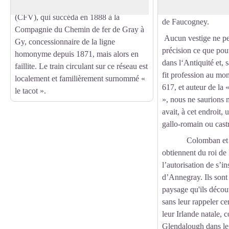
générale des Chemins de fer vicinaux
la commune de La Vo
(CFV), qui succéda en 1888 à la
de Faucogney.
Compagnie du Chemin de fer de Gray à
Aucun vestige ne pe
Gy, concessionnaire de la ligne
précision ce que pou
homonyme depuis 1871, mais alors en
dans l‘Antiquité et, 
faillite. Le train circulant sur ce réseau est
fit profession au mo
localement et familièrement surnommé «
617, et auteur de la
le tacot ».
», nous ne saurions 
avait, à cet endroit, 
gallo-romain ou cas
Colomban et ses
obtiennent du roi d
l’autorisation de s’ins
d’Annegray. Ils sont
paysage qu'ils découv
sans leur rappeler ce
leur Irlande natale,
Glendalough dans le 