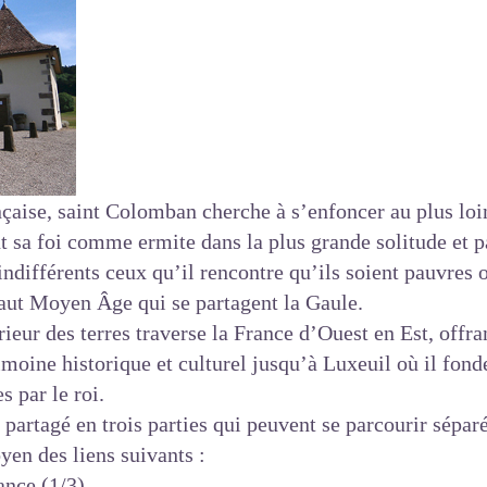
ançaise, saint Colomban cherche à s’enfoncer au plus loin
nt sa foi comme ermite dans la plus grande solitude et 
s indifférents ceux qu’il rencontre qu’ils soient pauvres
Haut Moyen Âge qui se partagent la Gaule.
rieur des terres traverse la France d’Ouest en Est, offra
rimoine historique et culturel jusqu’à Luxeuil où il fon
s par le roi.
 partagé en trois parties qui peuvent se parcourir sép
yen des liens suivants :
ance (1/3)