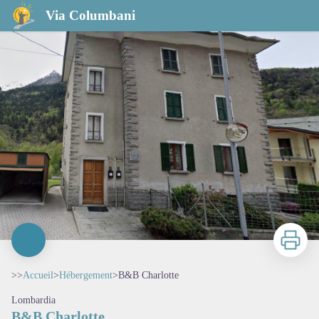
B&B Charlotte
Via Columbani
Imprimer
>>
Accueil
>
Hébergement
>
B&B Charlotte
Lombardia
B&B Charlotte