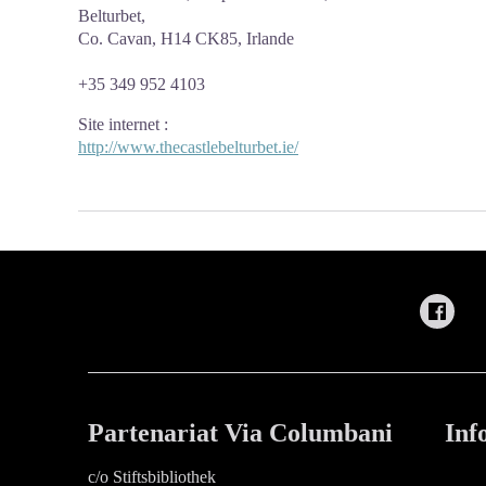
Belturbet,
Co. Cavan, H14 CK85, Irlande
+35 349 952 4103
Site internet
:
http://www.thecastlebelturbet.ie/
Partenariat Via Columbani
Inf
c/o Stiftsbibliothek