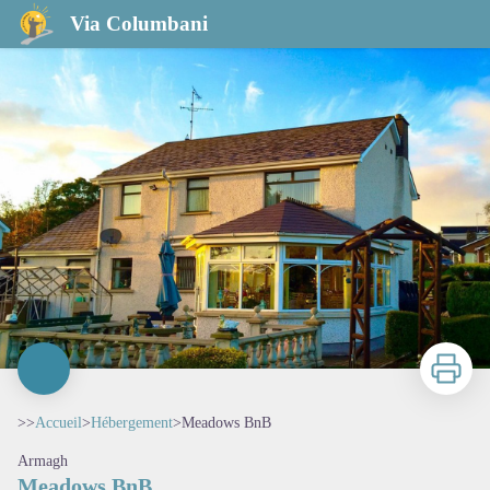
Meadows BnB
Via Columbani
Imprimer
>>
Accueil
>
Hébergement
>
Meadows BnB
Armagh
Meadows BnB