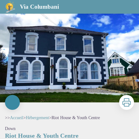
Riot House & Youth Centre
Via Columbani
Imprimer
>>
Accueil
>
Hébergement
>
Riot House & Youth Centre
Down
Riot House & Youth Centre