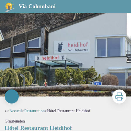
Hôtel Restaurant Heidihof
Via Columbani
Imprimer
>>
Accueil
>
Restauration
>
Hôtel Restaurant Heidihof
Graubünden
Hôtel Restaurant Heidihof