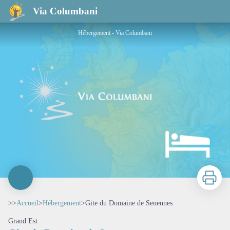
Gite du Domaine de Senennes
Via Columbani
Hébergement - Via Columbani
Imprimer
>>
Accueil
>
Hébergement
>
Gite du Domaine de Senennes
Grand Est