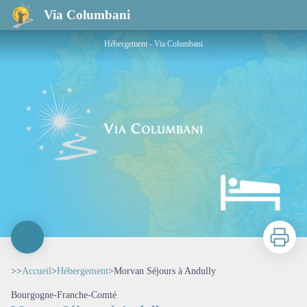
Morvan Séjours à Andully
Via Columbani
Hébergement - Via Columbani
Imprimer
>>
Accueil
>
Hébergement
>
Morvan Séjours à Andully
Bourgogne-Franche-Comté