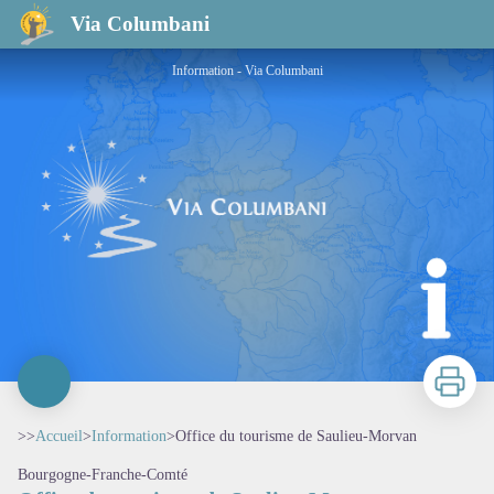
Office du tourisme de Saulieu-Morvan
Via Columbani
Information - Via Columbani
Imprimer
>>
Accueil
>
Information
>
Office du tourisme de Saulieu-Morvan
Bourgogne-Franche-Comté