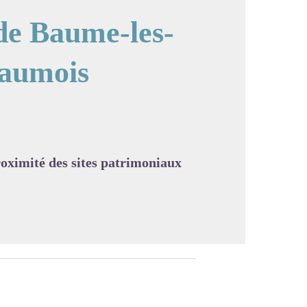
de Baume-les-
Baumois
image en plein écran
proximité des sites patrimoniaux