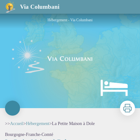
La Petite Maison à Dole
Via Columbani
Hébergement - Via Columbani
Imprimer
>>
Accueil
>
Hébergement
>
La Petite Maison à Dole
Bourgogne-Franche-Comté