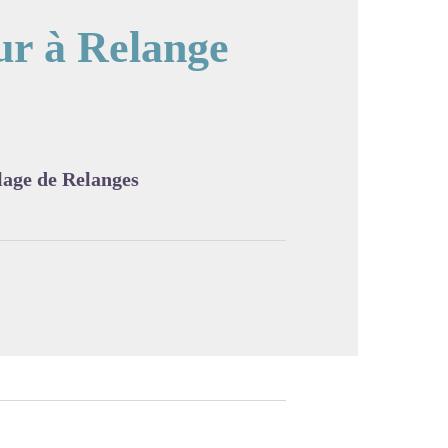
our à Relange
image en plein écran
llage de Relanges