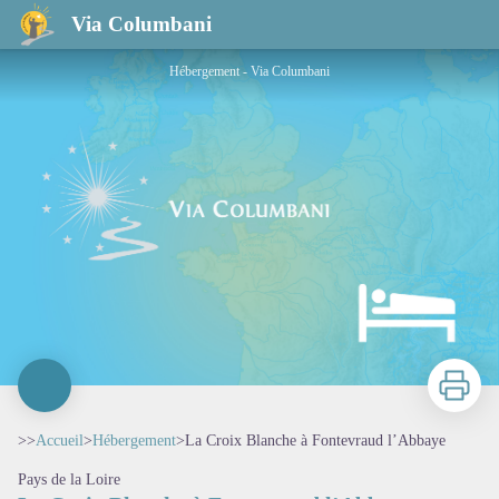
La Croix Blanche à Fontevraud l’Abbaye
Via Columbani
Hébergement - Via Columbani
Imprimer
>>
Accueil
>
Hébergement
>
La Croix Blanche à Fontevraud l’Abbaye
Pays de la Loire