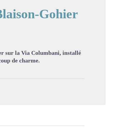
laison-Gohier
image en plein écran
r sur la Via Columbani, installé
ucoup de charme.