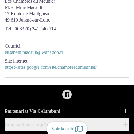
Les Chambres du Meunier
M. et Mme Macault
17 Route de Martigneau
49 610 Juigné-sur-Loire
Tél : 0033 (0) 241 546 514
Courriel
:
elisabeth.macault@wanadoo.fr
Site internet
:
https://sites.google.com/site/chambresdumeunier/
Partenariat Via Columbani
Informations complémentaires
Voir la carte