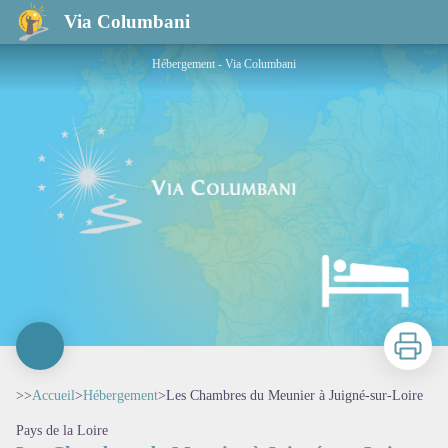
Les Chambres du Meunier à Juigné-sur-Loire
Via Columbani
Hébergement - Via Columbani
Imprimer
>>
Accueil
>
Hébergement
>
Les Chambres du Meunier à Juigné-sur-Loire
Pays de la Loire