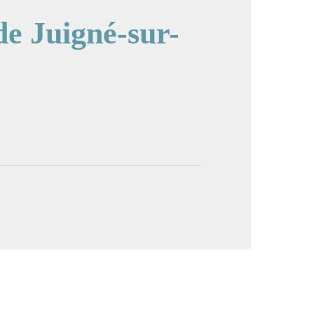
de Juigné-sur-
image en plein écran