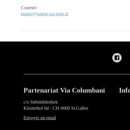
Courriel
:
mairie@juigne-sur-loire.fr
Partenariat Via Columbani
Inf
c/o Stiftsbibliothek
Klosterhof 6d - CH-9000 St.Gallen
Envoyer un email