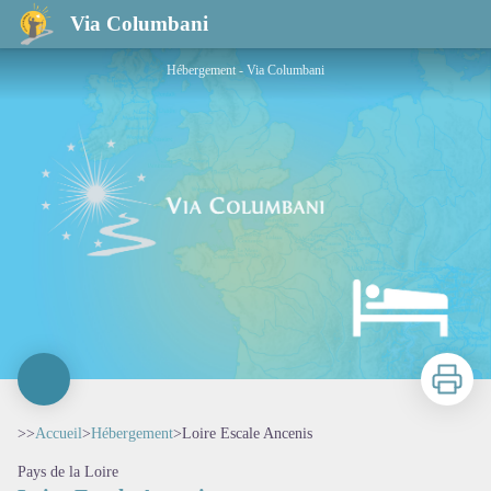
Loire Escale Ancenis
Via Columbani
Hébergement - Via Columbani
Imprimer
>>
Accueil
>
Hébergement
>
Loire Escale Ancenis
Pays de la Loire