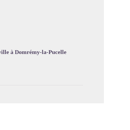
image en plein écran
-ville à Domrémy-la-Pucelle