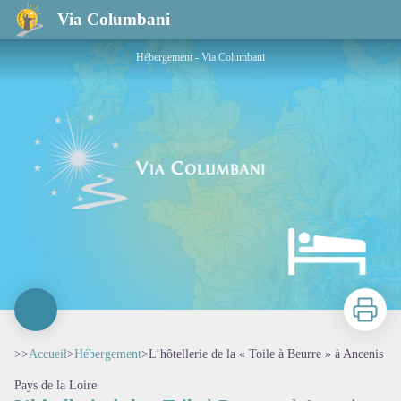
L’hôtellerie de la « Toile à Beurre » à Ancenis
Via Columbani
Hébergement - Via Columbani
Imprimer
>>
Accueil
>
Hébergement
>
L’hôtellerie de la « Toile à Beurre » à Ancenis
Pays de la Loire