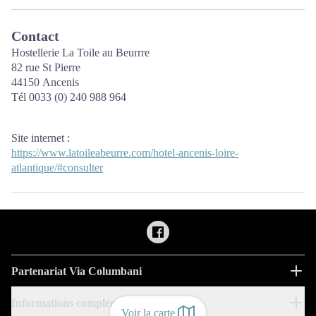
Contact
Hostellerie La Toile au Beurrre
82 rue St Pierre
44150 Ancenis
Tél 0033 (0) 240 988 964
Site internet
:
https://www.latoileabeurre.com/hotel-ancenis-loire-
atlantique/#consulter
Partenariat Via Columbani
Informations complémentaires
Voir la carte