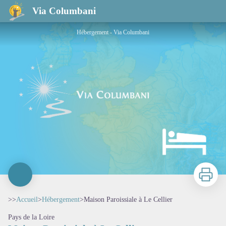
Maison Paroissiale à Le Cellier
Via Columbani
Hébergement - Via Columbani
Imprimer
>>
Accueil
>
Hébergement
>
Maison Paroissiale à Le Cellier
Pays de la Loire