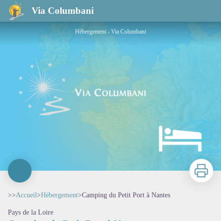
Camping du Petit Port à Nantes
Via Columbani
Hébergement - Via Columbani
Imprimer
>>
Accueil
>
Hébergement
>
Camping du Petit Port à Nantes
Pays de la Loire