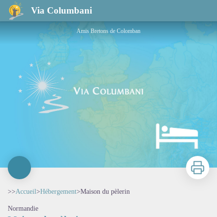
Maison du pèlerin
Via Columbani
Amis Bretons de Colomban
Imprimer
>>
Accueil
>
Hébergement
>
Maison du pèlerin
Normandie