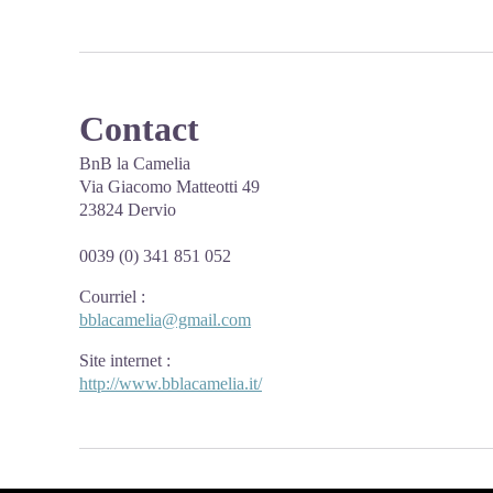
Contact
BnB la Camelia
Via Giacomo Matteotti 49
23824 Dervio
0039 (0) 341 851 052
Courriel
:
bblacamelia@gmail.com
Site internet
:
http://www.bblacamelia.it/