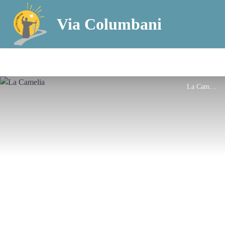
Via Columbani
La Camelia