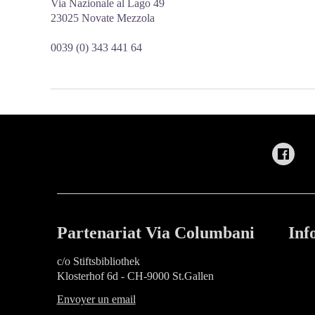
Via Nazionale al Lago 49
23025 Novate Mezzola
0039 (0) 343 441 64
Partenariat Via Columbani
Inf
c/o Stiftsbibliothek
Klosterhof 6d - CH-9000 St.Gallen
Envoyer un email