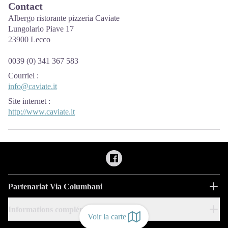
Contact
Albergo ristorante pizzeria Caviate
Lungolario Piave 17
23900 Lecco
0039 (0) 341 367 583
Courriel
:
info@caviate.it
Site internet
:
http://www.caviate.it
Partenariat Via Columbani
Informations complémentaires
Voir la carte