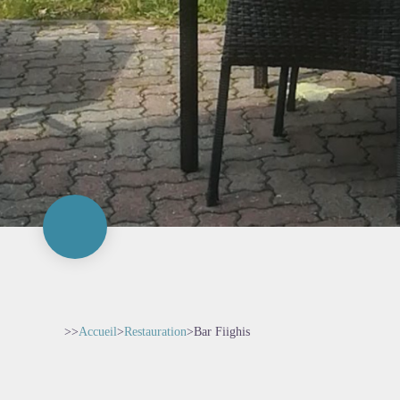
>>
Accueil
>
Restauration
>
Bar Fiighis