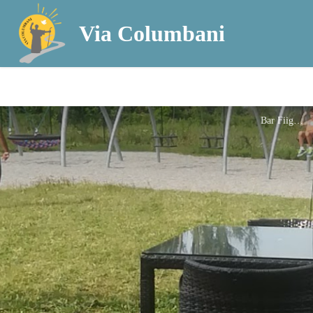
Via Columbani
Bar Fiighis