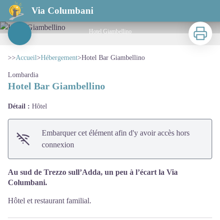
Hotel Bar Giambellino
Via Columbani
Imprimer
Hotel Giambellino
Voir l'image en plein écran
>>
Accueil
>
Hébergement
>
Hotel Bar Giambellino
Lombardia
Hotel Bar Giambellino
Détail :
Hôtel
Embarquer cet élément afin d'y avoir accès hors
connexion
Au sud de Trezzo sull’Adda, un peu à l’écart la Via
Columbani.
Hôtel et restaurant familial.