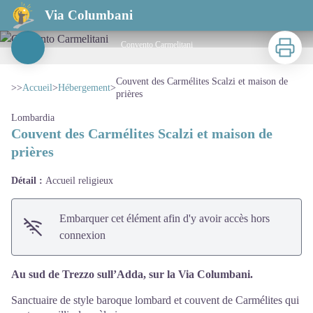
Couvent des Carmélites Scalzi et maison de prières
Via Columbani
Imprimer
Convento Carmelitani
Voir l'image en plein écran
Couvent des Carmélites Scalzi et maison de
>>
Accueil
>
Hébergement
>
prières
Lombardia
Couvent des Carmélites Scalzi et maison de
prières
Détail :
Accueil religieux
Embarquer cet élément afin d'y avoir accès hors
connexion
Au sud de Trezzo sull’Adda, sur la Via Columbani.
Sanctuaire de style baroque lombard et couvent de Carmélites qui