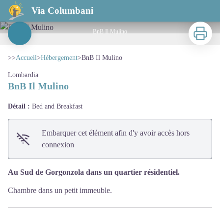
BnB Il Mulino
Via Columbani
Imprimer
BnB Il Mulino
Voir l'image en plein écran
>>
Accueil
>
Hébergement
>
BnB Il Mulino
Lombardia
BnB Il Mulino
Détail :
Bed and Breakfast
Embarquer cet élément afin d'y avoir accès hors
connexion
Au Sud de Gorgonzola dans un quartier résidentiel.
Chambre dans un petit immeuble.