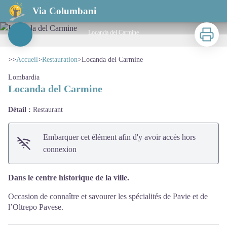
Locanda del Carmine
Via Columbani
Imprimer
Locanda del Carmine
Voir l'image en plein écran
>>
Accueil
>
Restauration
>
Locanda del Carmine
Lombardia
Locanda del Carmine
Détail :
Restaurant
Embarquer cet élément afin d'y avoir accès hors
connexion
Dans le centre historique de la ville.
Occasion de connaître et savourer les spécialités de Pavie et de
l’Oltrepo Pavese.