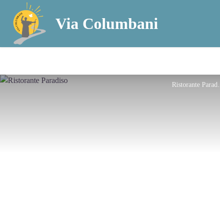
Via Columbani
Ristora