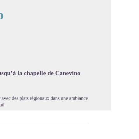
o
image en plein écran
usqu’à la chapelle de Canevino
er avec des plats régionaux dans une ambiance
ti.