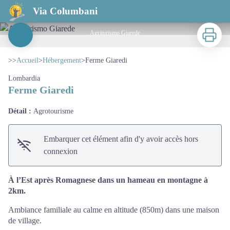
Ferme Giaredi
Via Columbani
Imprimer
Agriturismo Giarede
Voir l'image en plein écran
>>
Accueil
>
Hébergement
>
Ferme Giaredi
Lombardia
Ferme Giaredi
Détail :
Agrotourisme
Embarquer cet élément afin d'y avoir accès hors
connexion
À l’Est après Romagnese dans un hameau en montagne à
2km.
Ambiance familiale au calme en altitude (850m) dans une maison
de village.